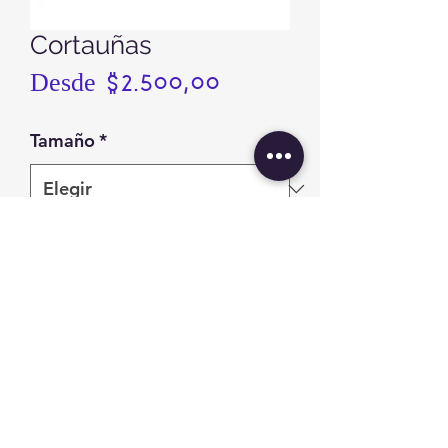
Cortauñas
Precio
Desde
$2.500,00
de
Tamaño
*
oferta
Cantidad
*
Agregar al carrito
©2019 by Cosméticos del Oriente. Proudly created with
Wix.com