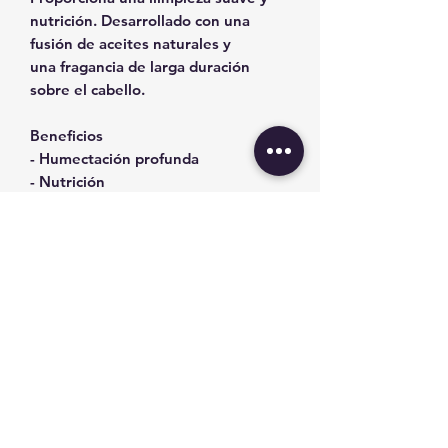
nutrición. Desarrollado con una
fusión de aceites naturales y
una fragancia de larga duración
sobre el cabello.
Beneficios
- Humectación profunda​
- Nutrición ​
- Suavidad​
- Brillo​
- Sellado de la cutícula​
- Minimiza el frizz​
- Máxima desenredo en húmedo y
seco
Ingredientes
Aceite de albaricoque, aceite de
argán, aceite de ricino, aceite de
germen de trigo, aceite de higo