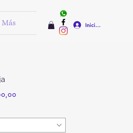
Más
Iniciar sesión
ja
Precio
00,00
de
oferta