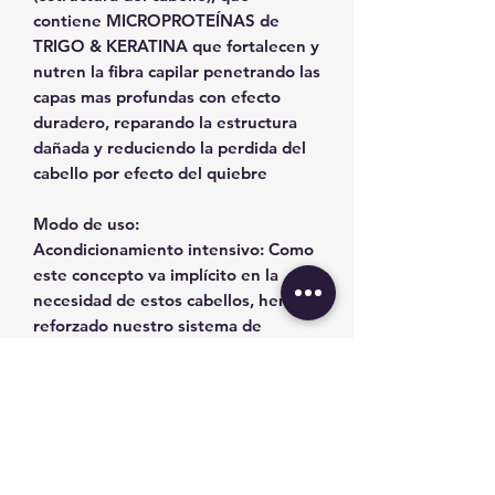
contiene MICROPROTEÍNAS de
TRIGO & KERATINA que fortalecen y
nutren la fibra capilar penetrando las
capas mas profundas con efecto
duradero, reparando la estructura
dañada y reduciendo la perdida del
cabello por efecto del quiebre
Modo de uso:
Acondicionamiento intensivo:
Como
este concepto va implícito en la
necesidad de estos cabellos, hemos
reforzado nuestro sistema de
acondicionamiento con polisacárido
natural, este producto es sustantivo
para el cabello y tiene un efecto
favorable sobre la capacidad de
peinado mojado y en seco. Se puede
usar como tratamiento diurno y